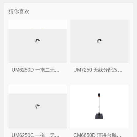
猜你喜欢
UM6250D 一拖二无线头戴话筒
UM7250 天线分配放大器
UM6250C 一拖二无线手持话筒
CM6650D 演讲台鹅颈传声器